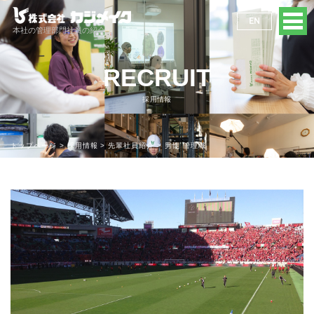
EN
本社の管理部門社員の紹介
RECRUIT
採用情報
トップページ
採用情報
先輩社員紹介
男性 管理職