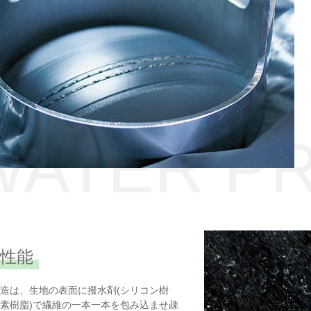
WATER P
性能
造は、生地の表面に撥水剤(シリコン樹
素樹脂)で繊維の一本一本を包み込ませ疎