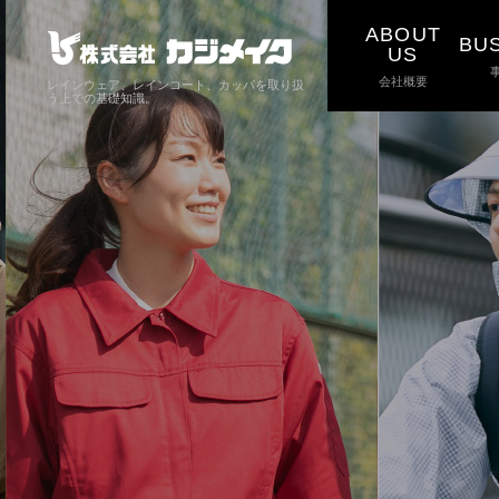
ABOUT
BU
US
会社概要
レインウェア、レインコート、カッパを取り扱
う上での基礎知識。