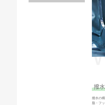
撥水
撥水の構
脂・フッ