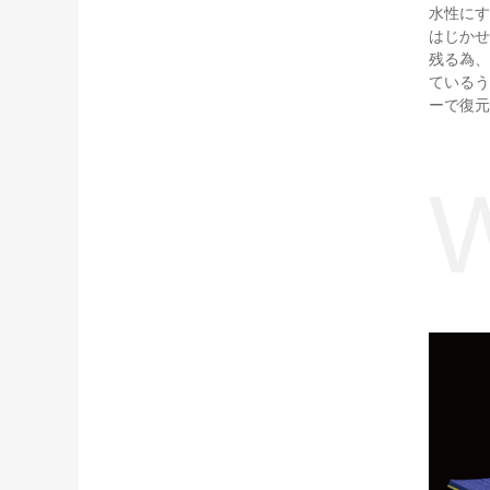
水性にす
はじかせ
残る為、
ているう
ーで復元