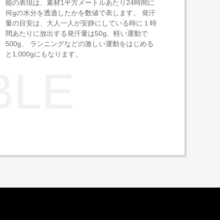
能の表現は、素材1平方メートルあたり24時間に
何gの水分を透過したかを数値で表します。 発汗
量の目安は、大人一人が安静にしている時に１時
間あたりに放出する発汗量は50g、軽い運動で
500g、 ランニングなどの激しい運動をはじめる
と1,000gにもなります。
BLE