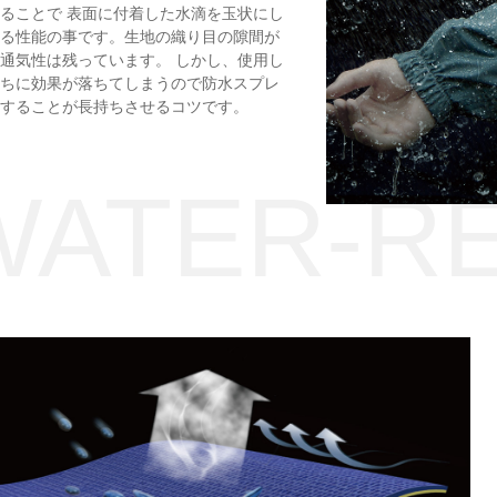
ることで 表面に付着した水滴を玉状にし
る性能の事です。生地の織り目の隙間が
通気性は残っています。 しかし、使用し
ちに効果が落ちてしまうので防水スプレ
することが長持ちさせるコツです。
WATER-R