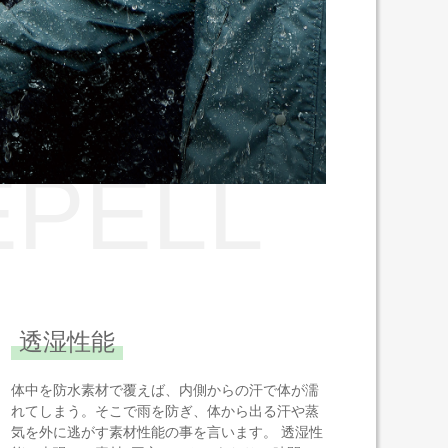
EPELL
透湿性能
体中を防水素材で覆えば、内側からの汗で体が濡
れてしまう。そこで雨を防ぎ、体から出る汗や蒸
気を外に逃がす素材性能の事を言います。 透湿性