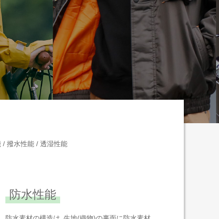
/ 撥水性能 / 透湿性能
防水性能
防水素材の構造は､生地(織物)の裏面に防水素材