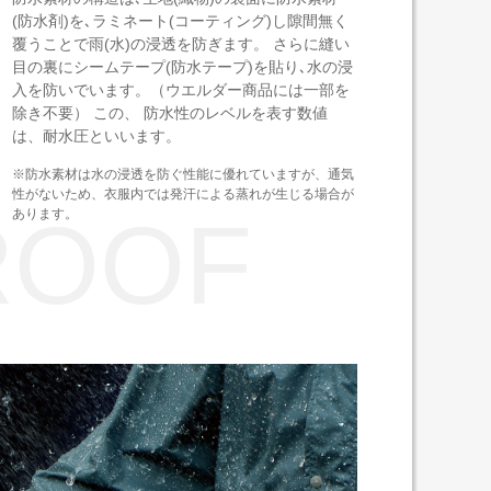
(防水剤)を､ラミネート(コーティング)し隙間無く
覆うことで雨(水)の浸透を防ぎます。 さらに縫い
目の裏にシームテープ(防水テープ)を貼り､水の浸
入を防いでいます。（ウエルダー商品には一部を
除き不要） この、 防水性のレベルを表す数値
は、耐水圧といいます。
※防水素材は水の浸透を防ぐ性能に優れていますが、通気
性がないため、衣服内では発汗による蒸れが生じる場合が
ROOF
あります。