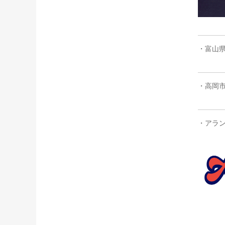
・富山
・高岡
・アラ