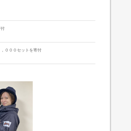
寄付
２，０００セットを寄付