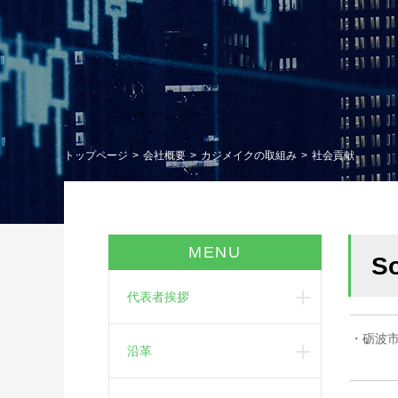
トップページ
会社概要
カジメイクの取組み
社会貢献
MENU
So
代表者挨拶
・砺波
沿革