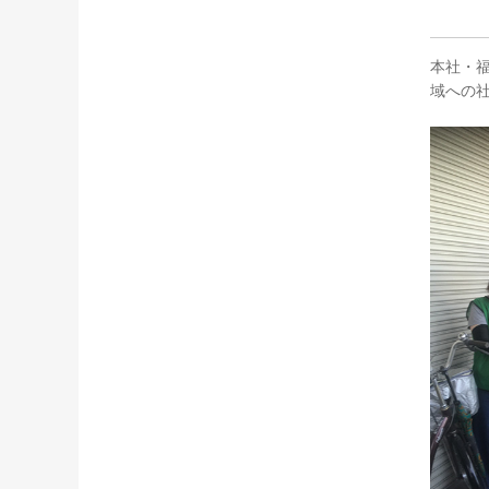
本社・
域への